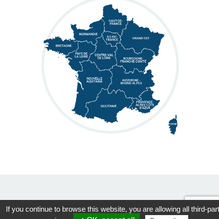
Mentions légales
- Réalisation
Koredge
-
Protection des données
If you continue to browse this website, you are allowing all third-par